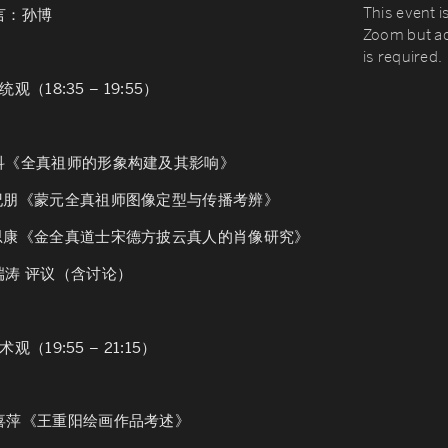
This event is
 引言：孙博
Zoom but ad
is required.
（18:35 – 19:55）
科
《全真祖师的形象构建及其影响》
耿纪朋
《蒙元全真祖师图像定型与传播考辨》
葛思康
《金全真道士宋德方披云真人的肖像研究》
吴端涛
评议（含讨论）
（19:55 – 21:15）
申喜萍
《王重阳绘画作品考述》