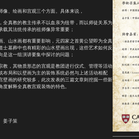
师像、绘画和宫观三个方面。具体来说，
，全真教的教主传承不以血亲为纽带，而以师徒关系为
承载其法统传承的祖师像异常重要；
画、山水画都有重要影响，元四家之首黄公望即为全真
道士墓葬中也有精彩的山水壁画出现，这些艺术如何反
向是这一组演讲要集中探讨的问题；
宗教，其物质形态的宫观是教团进行仪式、管理等活动
筑布局和以壁画为主的装饰系统必然与上述活动相配
宫壁画的研究较多，此次发表的三篇文章则挖掘一些新
角度解释全真教宫观装饰的特色。
、
姜子策