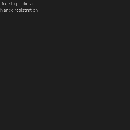
 free to public via
vance registration