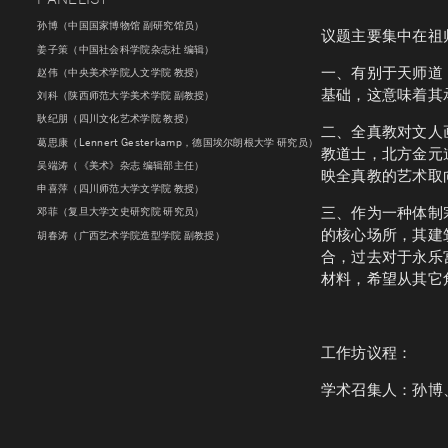
孙博（中国国家博物馆 副研究馆员）
议题主要集中在祖
姜子策（中国社会科学院杂志社 编辑）
一、有别于天师道
赵伟（中央美术学院人文学院 教授）
基础，这意味着其
刘科（陕西师范大学美术学院 副教授）
耿纪朋（四川文化艺术学院 教授）
二、全真教对文人
葛思康（Lennert Gesterkamp，德国埃尔朗根大学 研究员）
教道士，北方金元
吴端涛（《美术》杂志 编辑部主任）
映全真教的艺术取
申喜萍（四川师范大学文学院 教授）
三、作为一种体制
邓菲（复旦大学文史研究院 研究员）
的核心场所，其建
胡春涛（广西艺术学院造型学院 副教授）
合，过去对于永乐
材料，希望从其它
工作坊议程：
学术召集人：孙博