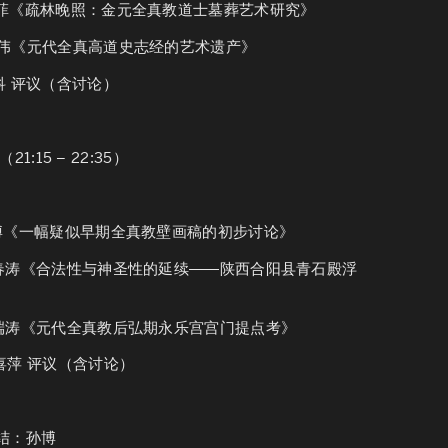
邓菲
《疏林晚照：金元全真教道士墓葬艺术研究》
赵伟
《元代全真高道史志经的艺术遗产》
刘科
评议（含讨论）
1:15 – 22:35）
博
《一幅疑似早期全真教壁画稿的初步讨论》
胡春涛
《合法性与神圣性的延续――陕西合阳县青石殿浮
吴端涛
《元代全真教后弘期永乐宫宫门提点考》
申喜萍
评议（含讨论）
 总结：孙博